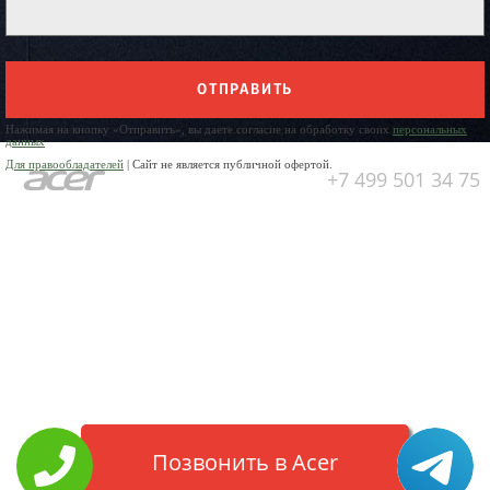
ОТПРАВИТЬ
Нажимая на кнопку «Отправить», вы даете согласие на обработку своих
персональных
данных
Для правообладателей
| Сайт не является публичной офертой.
+7 499 501 34 75
Юр. Наименование:
ОБЩЕСТВО
С ОГРАНИЧЕННОЙ
ОТВЕТСТВЕННОСТЬЮ
«ПРЕДПРИЯТИЕ ПО РЕМОНТУ
БЫТОВОЙ ТЕХНИКИ»
Юр. Адрес:
141304, Московская
область, город Сергиев Посад,
пр-кт Красной Армии, д.4а
ИНН:
5042006170
ОГРН:
1025005329942
Позвонить в Acer