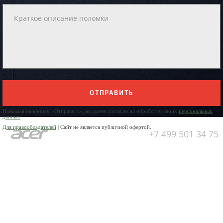
ОТПРАВИТЬ
Нажимая на кнопку «Отправить», вы даете согласие на обработку своих
персональных
данных
Для правообладателей
| Сайт не является публичной офертой.
+7 499 501 34 75
Юр. Наименование:
ОБЩЕСТВО
С ОГРАНИЧЕННОЙ
ОТВЕТСТВЕННОСТЬЮ
«ПРЕДПРИЯТИЕ ПО РЕМОНТУ
БЫТОВОЙ ТЕХНИКИ»
Юр. Адрес:
141304, Московская
область, город Сергиев Посад,
пр-кт Красной Армии, д.4а
ИНН:
5042006170
ОГРН:
1025005329942