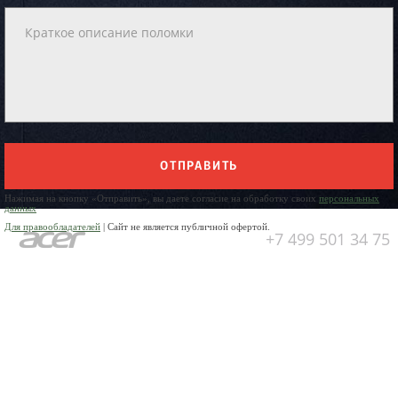
ОТПРАВИТЬ
Нажимая на кнопку «Отправить», вы даете согласие на обработку своих
персональных
данных
Для правообладателей
| Сайт не является публичной офертой.
+7 499 501 34 75
Юр. Наименование:
ОБЩЕСТВО
С ОГРАНИЧЕННОЙ
ОТВЕТСТВЕННОСТЬЮ
«ПРЕДПРИЯТИЕ ПО РЕМОНТУ
БЫТОВОЙ ТЕХНИКИ»
Юр. Адрес:
141304, Московская
область, город Сергиев Посад,
пр-кт Красной Армии, д.4а
ИНН:
5042006170
ОГРН:
1025005329942