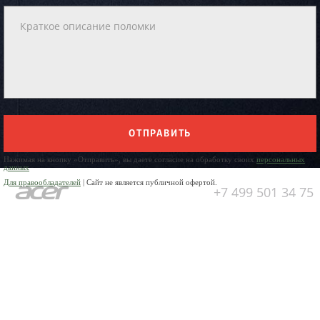
ОТПРАВИТЬ
Нажимая на кнопку «Отправить», вы даете согласие на обработку своих
персональных
данных
Для правообладателей
| Сайт не является публичной офертой.
+7 499 501 34 75
Юр. Наименование:
ОБЩЕСТВО
С ОГРАНИЧЕННОЙ
ОТВЕТСТВЕННОСТЬЮ
«ПРЕДПРИЯТИЕ ПО РЕМОНТУ
БЫТОВОЙ ТЕХНИКИ»
Юр. Адрес:
141304, Московская
область, город Сергиев Посад,
пр-кт Красной Армии, д.4а
ИНН:
5042006170
ОГРН:
1025005329942