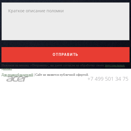
ОТПРАВИТЬ
Нажимая на кнопку «Отправить», вы даете согласие на обработку своих
персональных
данных
Для правообладателей
| Сайт не является публичной офертой.
+7 499 501 34 75
Юр. Наименование:
ОБЩЕСТВО
С ОГРАНИЧЕННОЙ
ОТВЕТСТВЕННОСТЬЮ
«ПРЕДПРИЯТИЕ ПО РЕМОНТУ
БЫТОВОЙ ТЕХНИКИ»
Юр. Адрес:
141304, Московская
область, город Сергиев Посад,
пр-кт Красной Армии, д.4а
ИНН:
5042006170
ОГРН:
1025005329942