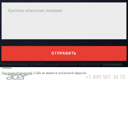
ОТПРАВИТЬ
Нажимая на кнопку «Отправить», вы даете согласие на обработку своих
персональных
данных
Для правообладателей
| Сайт не является публичной офертой.
+7 499 501 34 75
Юр. Наименование:
ОБЩЕСТВО
С ОГРАНИЧЕННОЙ
ОТВЕТСТВЕННОСТЬЮ
«ПРЕДПРИЯТИЕ ПО РЕМОНТУ
БЫТОВОЙ ТЕХНИКИ»
Юр. Адрес:
141304, Московская
область, город Сергиев Посад,
пр-кт Красной Армии, д.4а
ИНН:
5042006170
ОГРН:
1025005329942