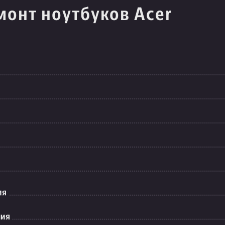
монт ноутбуков Acer
ия
ния