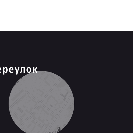
ереулок