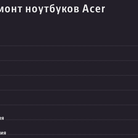
монт ноутбуков Acer
ия
ния