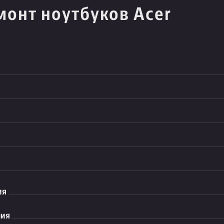
монт ноутбуков Acer
ия
ния