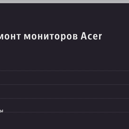
монт мониторов Acer
ты