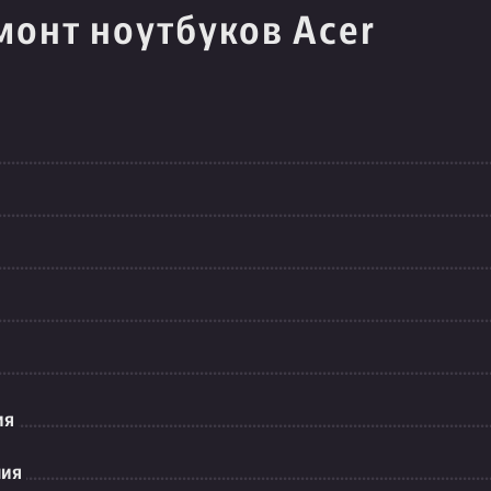
монт ноутбуков Acer
ия
ния