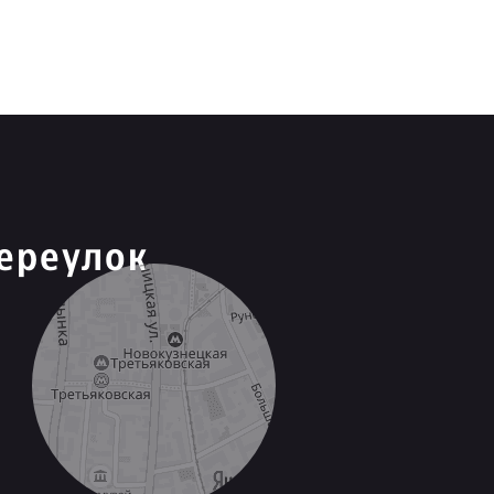
ереулок