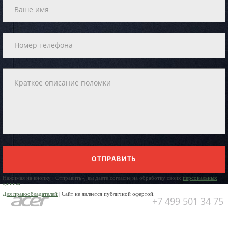
ОТПРАВИТЬ
Нажимая на кнопку «Отправить», вы даете согласие на обработку своих
персональных
данных
Для правообладателей
| Сайт не является публичной офертой.
+7 499 501 34 75
Юр. Наименование:
ОБЩЕСТВО
С ОГРАНИЧЕННОЙ
ОТВЕТСТВЕННОСТЬЮ