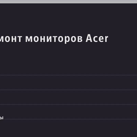
монт мониторов Acer
ты