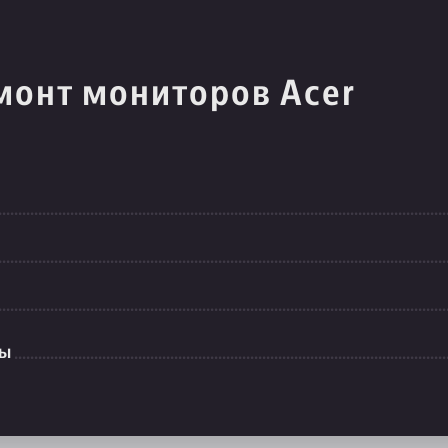
монт мониторов Acer
ты