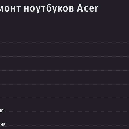
монт ноутбуков Acer
ия
ния