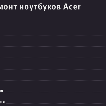
монт ноутбуков Acer
ия
ния