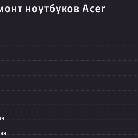
монт ноутбуков Acer
ия
ния