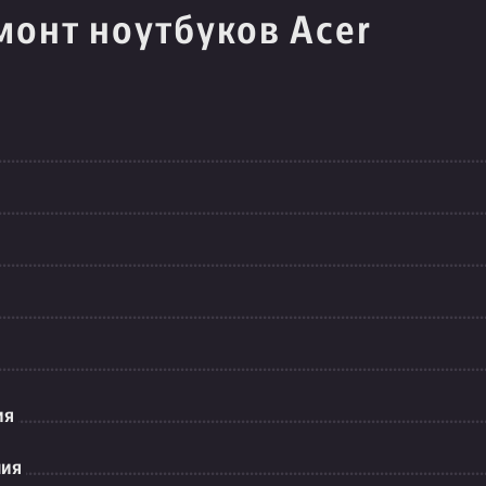
монт ноутбуков Acer
ия
ния