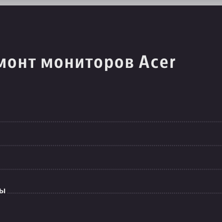
монт мониторов Acer
ты