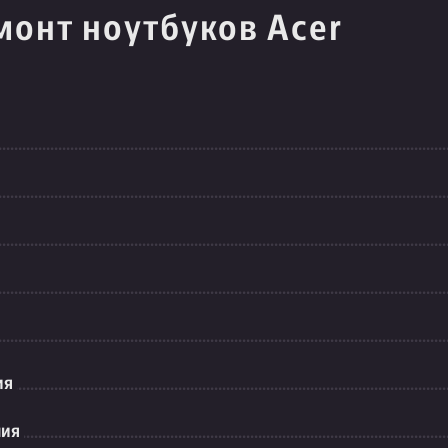
монт ноутбуков Acer
ия
ния