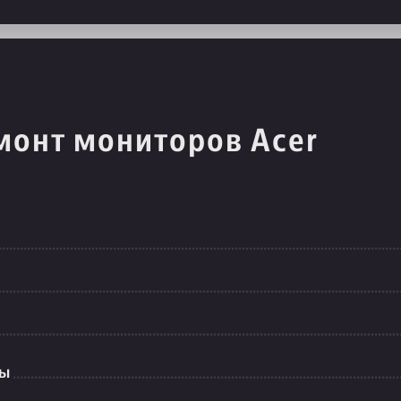
монт мониторов Acer
ты