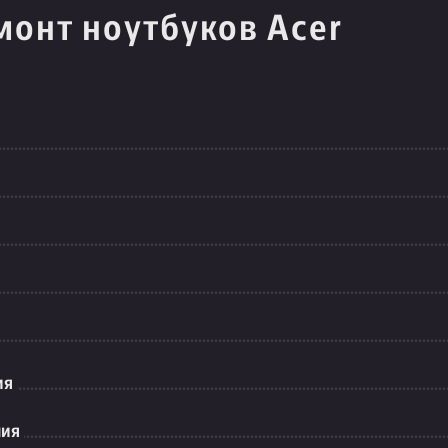
монт ноутбуков Acer
ия
ния