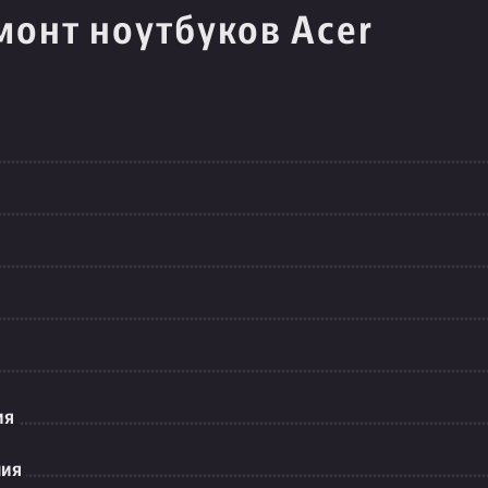
монт ноутбуков Acer
ия
ния