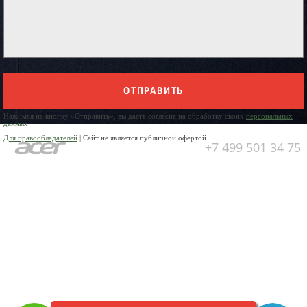
ОТПРАВИТЬ
Нажимая на кнопку «Отправить», вы даете согласие на обработку своих
персональных
данных
Для правообладателей
| Сайт не является публичной офертой.
+7 499 501 34 75
Юр. Наименование:
ОБЩЕСТВО
С ОГРАНИЧЕННОЙ
ОТВЕТСТВЕННОСТЬЮ
«ПРЕДПРИЯТИЕ ПО РЕМОНТУ
БЫТОВОЙ ТЕХНИКИ»
Юр. Адрес:
141304, Московская
область, город Сергиев Посад,
пр-кт Красной Армии, д.4а
ИНН:
5042006170
ОГРН:
1025005329942