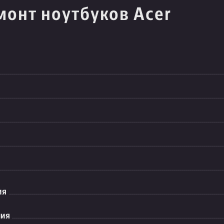
монт ноутбуков Acer
ия
ния