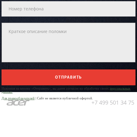
ОТПРАВИТЬ
Нажимая на кнопку «Отправить», вы даете согласие на обработку своих
персональных
данных
Для правообладателей
| Сайт не является публичной офертой.
+7 499 501 34 75
Юр. Наименование:
ОБЩЕСТВО
С ОГРАНИЧЕННОЙ
ОТВЕТСТВЕННОСТЬЮ
«ПРЕДПРИЯТИЕ ПО РЕМОНТУ
БЫТОВОЙ ТЕХНИКИ»
Юр. Адрес:
141304, Московская
область, город Сергиев Посад,
пр-кт Красной Армии, д.4а