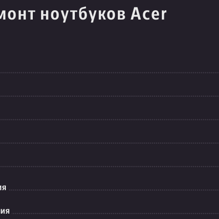
монт ноутбуков Acer
ия
ния