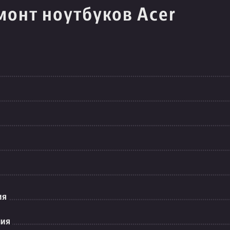
монт ноутбуков Acer
ия
ния