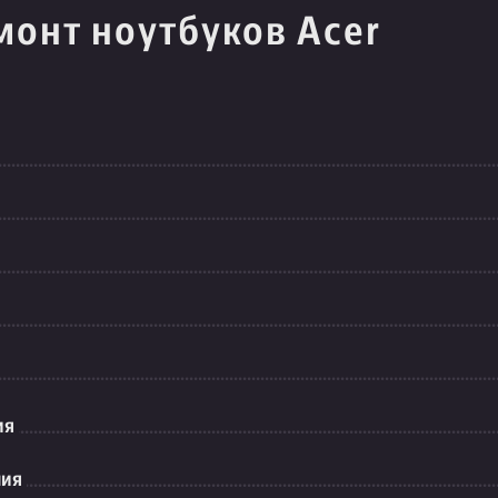
монт ноутбуков Acer
ия
ния