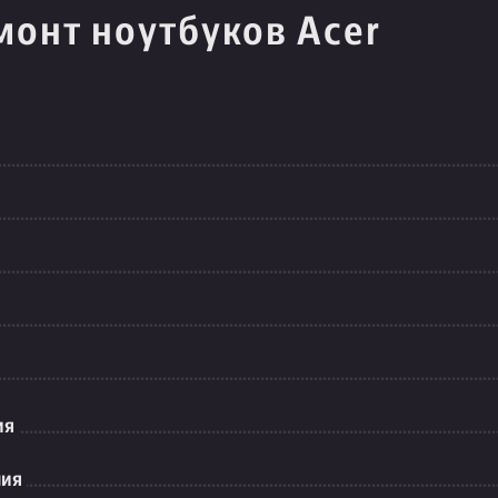
монт ноутбуков Acer
ия
ния