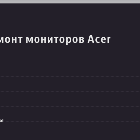
монт мониторов Acer
ты