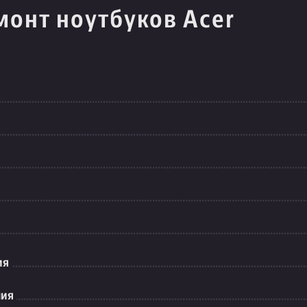
монт ноутбуков Acer
ия
ния