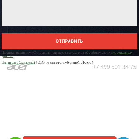
ОТПРАВИТЬ
Нажимая на кнопку «Отправить», вы даете согласие на обработку своих
персональных
данных
Для правообладателей
| Сайт не является публичной офертой.
+7 499 501 34 75
Юр. Наименование:
ОБЩЕСТВО
С ОГРАНИЧЕННОЙ
ОТВЕТСТВЕННОСТЬЮ
«ПРЕДПРИЯТИЕ ПО РЕМОНТУ
БЫТОВОЙ ТЕХНИКИ»
Юр. Адрес:
141304, Московская
область, город Сергиев Посад,
пр-кт Красной Армии, д.4а
ИНН:
5042006170
ОГРН:
1025005329942